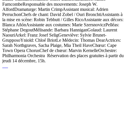
FarncombeResponsable des mouvements: Joseph W.
AlfordDramaturge: Martin CrimpAssistant musical: Adrien
PerruchonChefs de chant: David Zobel / Ouri BronchtiAssistants à
la mise en scène: Robin Tebbutt / Gilles RicoAssistante aux décors:
Blanca AñónAssistante aux costumes: Marie SzersnoviczPelléas:
Stéphane DegoutMélisande: Barbara HanniganGolaud: Laurent
NaouriArkel: Franz Josef SeligGeneviève: Sylvie Brunet-
GrupposoYniold: Chloé BriotLe Médecin: Thomas DearActrices:
Sarah Northgraves, Sacha Plaige, Mia Theil HaveChœur: Cape
Town Opera ChorusChef de chœur: Marvin KernelleOrchestre:
Philharmonia Orchestra Réservation des places gratuites à partir du
jeudi 14 décembre, 15h.