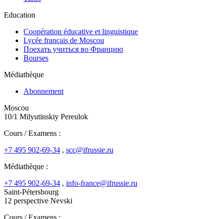
Education
Coopération éducative et linguistique
Lycée français de Moscou
Поехать учиться во Францию
Bourses
Médiathèque
Abonnement
Moscou
10/1 Milyutinskiy Pereulok
Cours / Examens :
+7 495 902-69-34
,
scc@ifrussie.ru
Médiathèque :
+7 495 902-69-34
,
info-france@ifrussie.ru
Saint-Pétersbourg
12 perspective Nevski
Cours / Examens :