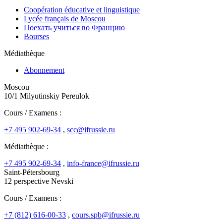
Coopération éducative et linguistique
Lycée français de Moscou
Поехать учиться во Францию
Bourses
Médiathèque
Abonnement
Moscou
10/1 Milyutinskiy Pereulok
Cours / Examens :
+7 495 902-69-34
,
scc@ifrussie.ru
Médiathèque :
+7 495 902-69-34
,
info-france@ifrussie.ru
Saint-Pétersbourg
12 perspective Nevski
Cours / Examens :
+7 (812) 616-00-33
,
cours.spb@ifrussie.ru