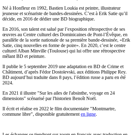
Né à Honfleur en 1992, Bastien Loukia est peintre, illustrateur
jeunesse et scénariste de bandes-dessinées. C’est à Erik Satie qu’il
décide, en 2016 de dédier une BD biographique.
En 2016, son talent est salué par l’exposition rétrospective de ses
œuvres au Centre culturel des Dominicaines de Pont-l’Évêque, en
parallèle de la sortie nationale de sa première bande-dessinée, «Erik
Satie, cinq nouvelles en forme de poire». En 2020, c’est le centre
culturel Alban Minville (Toulouse) qui lui offre une rétrospective
mêlant BD et peinture.
Il publie le 5 septembre 2019 une adaptation en BD de Crime et
Châtiment, d’après Fédor Dostoïevski, aux éditions Philippe Rey.
BD aujourd’hui traduite dans 8 pays, l’édition russe a paru en été
2024.
En 2021 il illustre "Sur les ailes de l'absinthe, voyage en 24
dimensions" scénarisé par l'historien Benoît Noël.
Il écrit et réalise en 2022 le film documentaire "Montmartre,
commune libre", disponible gratuitement
en ligne
.
Les échanges se tiendront sur zoom en français avec traduction en