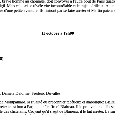
 brave homme au chômage, doit convoyer à l'autre bout de Paris quatre va
l. Mais celui-ci se révèle vite incontrôlable et le trajet périlleux. Au 
xe d'une petite aventure. Ils finiront par se faire arrêter et Martin paiera 
11 octobre à 19h00
8)
 Danièle Delorme, Frederic Duvalles
de Montpaillard, la rivalité du braconnier facétieux et diabolique: Bla
texte est bon à Parju pour "coffrer" Blaireau. Il le prouve lorsqu'il e
e des châtelains. Croyant qu'il s'agit de Blaireau, il le fait arrêter. La