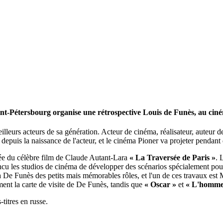
Saint-Pétersbourg organise une rétrospective Louis de Funès, au ci
urs acteurs de sa génération. Acteur de cinéma, réalisateur, auteur de 
ns depuis la naissance de l'acteur, et le cinéma Pioner va projeter pendan
urée du célèbre film de Claude Autant-Lara
« La Traversée de Paris »
. 
ncu les studios de cinéma de développer des scénarios spécialement pour 
t à De Funès des petits mais mémorables rôles, et l'un de ces travaux e
ent la carte de visite de De Funès, tandis que
« Oscar »
et
« L'homme-
titres en russe.