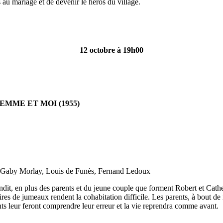
s au mariage et de devenir le héros du village.
12 octobre à 19h00
EMME ET MOI (1955)
Gaby Morlay, Louis de Funès, Fernand Ledoux
ndit, en plus des parents et du jeune couple que forment Robert et Cather
ires de jumeaux rendent la cohabitation difficile. Les parents, à bout de
ants leur feront comprendre leur erreur et la vie reprendra comme avant.