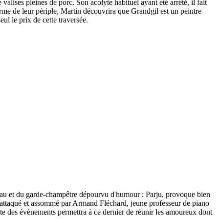
lises pleines de porc. Son acolyte habituel ayant été arrêté, il fait
terme de leur périple, Martin découvrira que Grandgil est un peintre
seul le prix de cette traversée.
ireau et du garde-champêtre dépourvu d'humour : Parju, provoque bien
st attaqué et assommé par Armand Fléchard, jeune professeur de piano
 suite des évènements permettra à ce dernier de réunir les amoureux dont