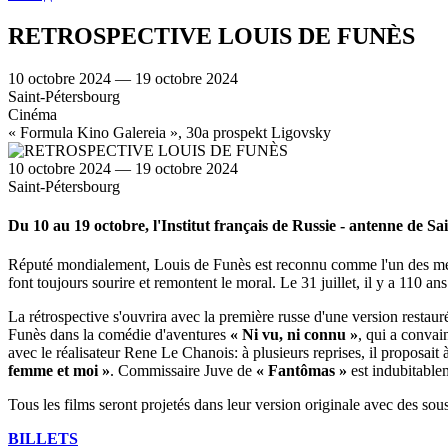
RETROSPECTIVE LOUIS DE FUNÈS
10 octobre 2024 — 19 octobre 2024
Saint-Pétersbourg
Cinéma
« Formula Kino Galereia », 30а prospekt Ligovsky
10 octobre 2024 — 19 octobre 2024
Saint-Pétersbourg
Du 10 au 19 octobre, l'Institut français de Russie - antenne de 
Réputé mondialement, Louis de Funès est reconnu comme l'un des meille
font toujours sourire et remontent le moral. Le 31 juillet, il y a 110 a
La rétrospective s'ouvrira avec la première russe d'une version resta
Funès dans la comédie d'aventures
« Ni vu, ni connu »
, qui a convai
avec le réalisateur Rene Le Chanois: à plusieurs reprises, il proposai
femme et moi »
. Commissaire Juve de
« Fantômas »
est indubitablem
Tous les films seront projetés dans leur version originale avec des sous-
BILLETS