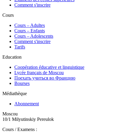
Comment s'inscrire
Cours
Сours – Adultes
Cours – Enfants
Cours – Adolescents
Comment s'inscrire
Tarifs
Education
Coopération éducative et linguistique
Lycée français de Moscou
Поехать учиться во Францию
Bourses
Médiathèque
Abonnement
Moscou
10/1 Milyutinskiy Pereulok
Cours / Examens :