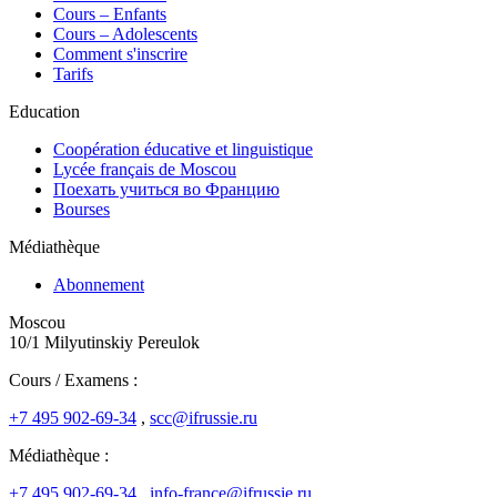
Cours – Enfants
Cours – Adolescents
Comment s'inscrire
Tarifs
Education
Coopération éducative et linguistique
Lycée français de Moscou
Поехать учиться во Францию
Bourses
Médiathèque
Abonnement
Moscou
10/1 Milyutinskiy Pereulok
Cours / Examens :
+7 495 902-69-34
,
scc@ifrussie.ru
Médiathèque :
+7 495 902-69-34
,
info-france@ifrussie.ru