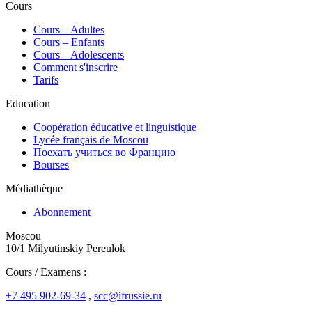
Cours
Сours – Adultes
Cours – Enfants
Cours – Adolescents
Comment s'inscrire
Tarifs
Education
Coopération éducative et linguistique
Lycée français de Moscou
Поехать учиться во Францию
Bourses
Médiathèque
Abonnement
Moscou
10/1 Milyutinskiy Pereulok
Cours / Examens :
+7 495 902-69-34
,
scc@ifrussie.ru