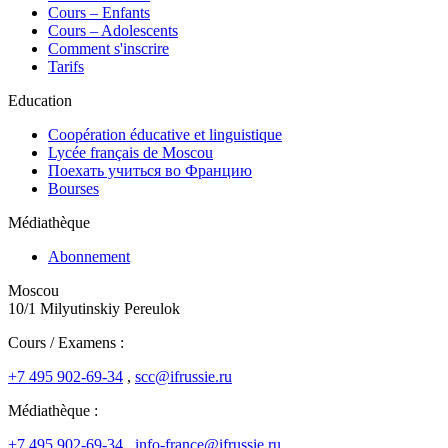
Cours – Enfants
Cours – Adolescents
Comment s'inscrire
Tarifs
Education
Coopération éducative et linguistique
Lycée français de Moscou
Поехать учиться во Францию
Bourses
Médiathèque
Abonnement
Moscou
10/1 Milyutinskiy Pereulok
Cours / Examens :
+7 495 902-69-34
,
scc@ifrussie.ru
Médiathèque :
+7 495 902-69-34
,
info-france@ifrussie.ru