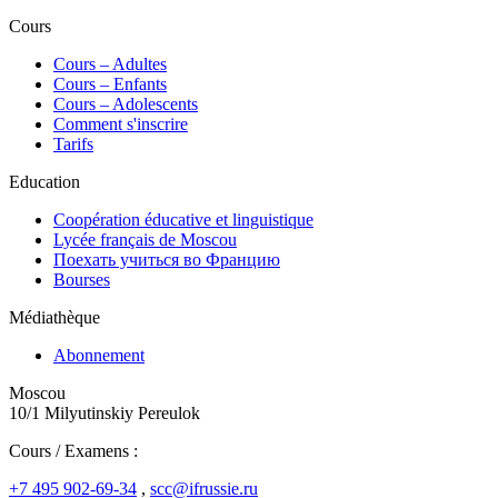
Cours
Сours – Adultes
Cours – Enfants
Cours – Adolescents
Comment s'inscrire
Tarifs
Education
Coopération éducative et linguistique
Lycée français de Moscou
Поехать учиться во Францию
Bourses
Médiathèque
Abonnement
Moscou
10/1 Milyutinskiy Pereulok
Cours / Examens :
+7 495 902-69-34
,
scc@ifrussie.ru