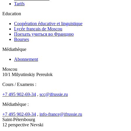
Tarifs
Education
Coopération éducative et linguistique
Lycée français de Moscou
Поехать учиться во Францию
Bourses
Médiathèque
Abonnement
Moscou
10/1 Milyutinskiy Pereulok
Cours / Examens :
+7 495 902-69-34
,
scc@ifrussie.ru
Médiathèque :
+7 495 902-69-34
,
info-france@ifrussie.ru
Saint-Pétersbourg
12 perspective Nevski