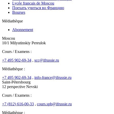
Lycée français de Moscou
Поехать учиться во Францию
Bourses
Médiathèque
Abonnement
Moscou
10/1 Milyutinskiy Pereulok
Cours / Examens :
+7 495 902-69-34
,
scc@ifrussie.ru
Médiathèque :
+7 495 902-69-34
,
info-france@ifrussie.ru
Saint-Pétersbourg
12 perspective Nevski
Cours / Examens :
+7 (812) 616-00-33
,
cours.spb@ifrussie.ru
Médiathèque :