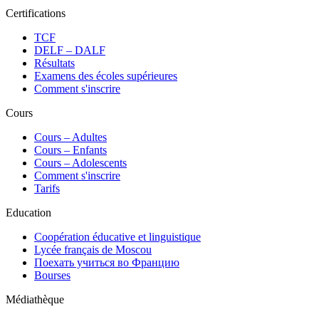
Certifications
TCF
DELF – DALF
Résultats
Examens des écoles supérieures
Comment s'inscrire
Cours
Сours – Adultes
Cours – Enfants
Cours – Adolescents
Comment s'inscrire
Tarifs
Education
Coopération éducative et linguistique
Lycée français de Moscou
Поехать учиться во Францию
Bourses
Médiathèque