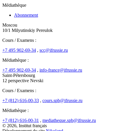
Médiathèque
Abonnement
Moscou
10/1 Milyutinskiy Pereulok
Cours / Examens :
+7 495 902-69-34
,
scc@ifrussie.ru
Médiathèque :
+7 495 902-69-34
,
info-france@ifrussie.ru
Saint-Pétersbourg
12 perspective Nevski
Cours / Examens :
+7 (812) 616-00-33
,
cours.spb@ifrussie.ru
Médiathèque :
+7 (812) 616-00-31
,
mediatheque.spb@ifrussie.ru
© 2026, Institut français
Développement du site
Nikoland