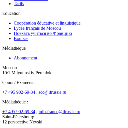
Tarifs
Education
Coopération éducative et linguistique
Lycée français de Moscou
Поехать учиться во Францию
Bourses
Médiathèque
Abonnement
Moscou
10/1 Milyutinskiy Pereulok
Cours / Examens :
+7 495 902-69-34
,
scc@ifrussie.ru
Médiathèque :
+7 495 902-69-34
,
info-france@ifrussie.ru
Saint-Pétersbourg
12 perspective Nevski