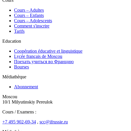
Cours
Сours – Adultes
Cours – Enfants
Cours – Adolescents
Comment s'inscrire
Tarifs
Education
Coopération éducative et linguistique
Lycée français de Moscou
Поехать учиться во Францию
Bourses
Médiathèque
Abonnement
Moscou
10/1 Milyutinskiy Pereulok
Cours / Examens :
+7 495 902-69-34
,
scc@ifrussie.ru