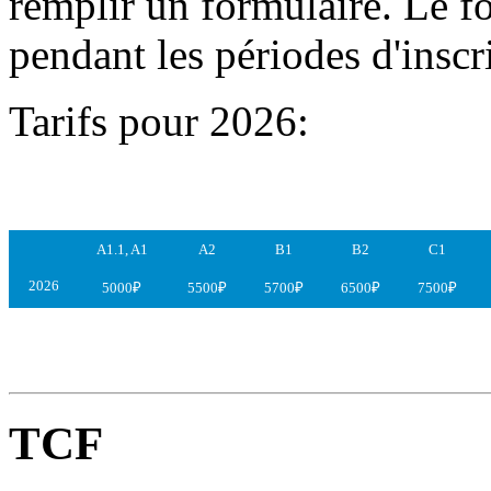
remplir un formulaire. Le fo
pendant les périodes d'inscr
Tarifs pour 2026:
A1.1, A1
A2
B1
B2
C1
2026
5000₽
5500₽
5700₽
6500₽
7500₽
ТCF