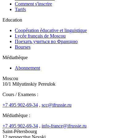
Comment s'inscrire
Tarifs
Education
Coopération éducative et linguistique
Lycée français de Moscou
Поехать учиться во Францию
Bourses
Médiathèque
Abonnement
Moscou
10/1 Milyutinskiy Pereulok
Cours / Examens :
+7 495 902-69-34
,
scc@ifrussie.ru
Médiathèque :
+7 495 902-69-34
,
info-france@ifrussie.ru
Saint-Pétersbourg
12 perspective Nevski