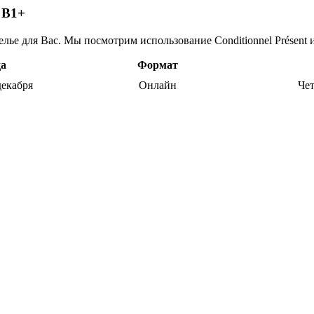
 B1+
елье для Вас. Мы посмотрим использование Conditionnel Présent и 
да
Формат
декабря
Онлайн
Чет