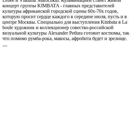
Lebee и Vladimir Marochkin. Кульминацией станет живой
концерт группы KIMBATA - главных представителей
культуры африканской городской сцены 60х-70х годов,
которую просит сердце каждого в середине июля, пусть и в
центре Москвы. Специально для выступления Kimbata в La
boule художник и коллекционер совестко-российской
визуальной культуры Alexander Petlura готовит костюмы, так
что помимо румба-рока, макосы, афробита будет и зрелище.