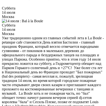
Суббота
14 июля
Москва
Суббота
14 июля
Москва
Уже традиционно одним из главных событий лета в La Boule -
petanque cafe становится День взятия Бастилии - главный
праздник Франции, который весело отмечается народными
гуляниями - от пикников в маленьких деревнях до
официального парада и безудержных танцев на площадях и
улицах Парижа. Особенно приятно, что в этом году 14 июля
прекрасно ложится на субботу, а Гидрометцентр обещает над
Парком Горького солнечный день и +27°С! Уже более ста лет
в Национальный день во Франции проходит "Бал пожарных"
(bal des pompiers) - самая веселая и, пожалуй, зрелищная
традиция 14 июля, во время которой городские пожарные
части открывают двери своих казарм и приглашают каждого
прохожего на костюмированные вечеринки с танцами и
музыкой. La Boule хоть и не пожарная часть, но "бал"
обещает точно: начнут ранним вечером серией dj-сетов
королевы "бала" и Сесиль Плеже, позже ее подхватят Louis