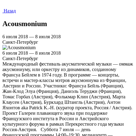
Назад
Acousmonium
6 июля 2018 — 8 июля 2018
Санкт-Петербург
6 июля 2018 — 8 июля 2018
Санкт-Петербург
Международный фестиваль акусматической музыки — оммаж
акусмониуму, или оркестру из динамиков, созданному
Франсуа Бейлем в 1974 году. В программе — концерты,
встречи и мастер-классы мэтров акусмониума из Франции,
Австрии и России. Участники: Франсуа Бейль (Франция),
Жан-Клод Элуа (Франция), Даниэль Теруджи (Франция),
Томас Горбах (Австрия), Фолькмар Клин (Австрия), Марта
Клаусен (Австрия), Буркхард Штангль (Австрия), Антон
Яхонтов aka Patrick K.-H. (куратор проекта, Россия / Австрия).
Проект Галереи плавающего звука при поддержке
Французского института в России и Австрийского
культурного форума в рамках Перекрестного года музыки
Россия-Австрия. Суббота 7 июля — день
французской программы 14:00–19:30, медиацентр —