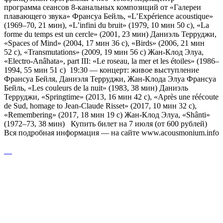
программа сеансов 8-канальных композиций от «Галереи
плавающего звука» Франсуа Бейль, «L’Expérience acoustique»
(1969–70, 21 мин), «L’infini du bruit» (1979, 10 мин 50 с), «La
forme du temps est un cercle» (2001, 23 мин) Даниэль Терруджи,
«Spaces of Mind» (2004, 17 мин 36 с), «Birds» (2006, 21 мин
52 с), «Transmutations» (2009, 19 мин 56 с) Жан-Клод Элуа,
«Electro-Anâhata», part III: «Le roseau, la mer et les étoiles» (1986–
1994, 55 мин 51 с) ​19:30 — концерт: живое выступление
Франсуа Бейля, Даниэля Терруджи, Жан-Клода Элуа Франсуа
Бейль, «Les couleurs de la nuit» (1983, 38 мин) Даниэль
Терруджи, «Springtime» (2013, 16 мин 42 с), «Après une réécoute
de Sud, homage to Jean-Claude Risset» (2017, 10 мин 32 с),
«Remembering» (2017, 18 мин 19 с) Жан-Клод Элуа, «Shânti»
(1972–73, 38 мин) Купить билет на 7 июля (от 600 рублей)
Вся подробная информация — на сайте www.acousmonium.info