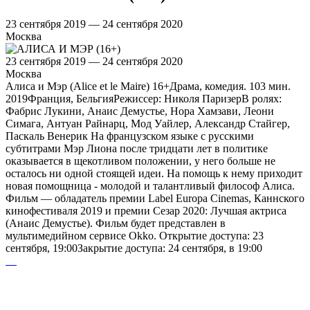
23 сентября 2019 — 24 сентября 2020
Москва
23 сентября 2019 — 24 сентября 2020
Москва
Алиса и Мэр (Alice et le Maire) 16+Драма, комедия. 103 мин.
2019Франция, БельгияРежиссер: Николя ПаризерВ ролях:
Фабрис Лукини, Анаис Демустье, Нора Хамзави, Леони
Симага, Антуан Райнарц, Мод Уайлер, Александр Стайгер,
Паскаль Венерик На французском языке с русскими
субтитрами Мэр Лиона после тридцати лет в политике
оказывается в щекотливом положении, у него больше не
осталось ни одной стоящей идеи. На помощь к нему приходит
новая помощница - молодой и талантливый философ Алиса.
Фильм — обладатель премии Label Europa Cinemas, Каннского
кинофестиваля 2019 и премии Сезар 2020: Лучшая актриса
(Анаис Демустье). Фильм будет представлен в
мультимедийном сервисе Оkko. Открытие доступа: 23
сентября, 19:00Закрытие доступа: 24 сентября, в 19:00