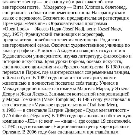
заявляет: «венгр — не француз») и расcкажет об этом
венгерском поэте. Модератор — Вита Хлопова, балетовед,
специалист в области современного танца На французском
языке с переводом. Бесплатно, предварительная регистрация
Премьера: «Penzum» / Образовательная программа
«Open Look» Жозеф Надж (Josef Nadj, венг. József Nagy,
род. 1957) Французский танцовщик и хореограф,
представитель новейшего течения «не-танец». Родился в
венгероязычной семье. Окончил художественное училище по
классу графики. Учился в Академии изящных искусств и в
Будапештском университете, изучая литературу, философию и
историю искусства. Брал уроки борьбы, боевых искусств,
сценического движения и актёрского мастерства. В 1980 году
переехал в Париж, где заинтересовался современным танцем,
тай-чи и буто. В 1982 году оставил занятия рисунком и
живописью и полностью посвятил себя танцу. Учился в
Международной школе пантомимы Марселя Марсо, у Этьена
Декру и Жака Лекока. Занимался контактной импровизацией
у Марка Томкинса (Mark Tompkins). В 1985 году участвовал в
его спектакле «Мужское предательство» (Trahison Men),
в 1988 — в спектакле Катрин Диверес «Судья элегантности»
(L’Arbitre des élégances) В 1986 году организовал собственную
компанию «JEL» (с венг. — «знак»), где создал 19 спектаклей.
C 1995 года возглавляет Национальный центр хореографии в
Орлеане. В 2006 году был специальным приглашённым