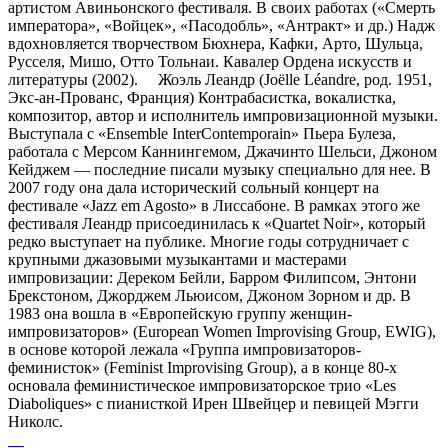
артистом Авиньонского фестиваля. В своих работах («Смерть
императора», «Войцек», «Пасодобль», «Антракт» и др.) Надж
вдохновляется творчеством Бюхнера, Кафки, Арто, Шульца,
Русселя, Мишо, Отто Тольнаи. Кавалер Ордена искусств и
литературы (2002). Жоэль Леандр (Joëlle Léandre, род. 1951,
Экс-ан-Прованс, Франция) Контрабасистка, вокалистка,
композитор, автор и исполнитель импровизационной музыки.
Выступала с «Ensemble InterContemporain» Пьера Булеза,
работала с Мерсом Каннингемом, Джачинто Шельси, Джоном
Кейджем — последние писали музыку специально для нее. В
2007 году она дала исторический сольный концерт на
фестивале «Jazz em Agosto» в Лиссабоне. В рамках этого же
фестиваля Леандр присоединилась к «Quartet Noir», который
редко выступает на публике. Многие годы сотрудничает с
крупными джазовыми музыкантами и мастерами
импровизации: Дереком Бейли, Барром Филипсом, Энтони
Брекстоном, Джорджем Льюисом, Джоном Зорном и др. В
1983 она вошла в «Европейскую группу женщин-
импровизаторов» (European Women Improvising Group, EWIG),
в основе которой лежала «Группа импровизаторов-
феминисток» (Feminist Improvising Group), а в конце 80-х
основала феминистическое импровизаторское трио «Les
Diaboliques» с пианисткой Ирен Швейцер и певицей Мэгги
Николс.