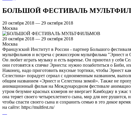
БОЛЬШОЙ ФЕСТИВАЛЬ МУЛЬТФИ
20 октября 2018 — 29 октября 2018
Москва
20 октября 2018 — 29 октября 2018
Москва
Французский Институт в России - партнер Большого фестиваля
мультфильмов и встреча с режиссером мультфильма "Эрнест
Он любит играть музыку и есть варенье. Он приютил у себя Се
они готовятся к спячке Эрнеста: нужно позаботиться о Биби, и
Наконец, надо приготовить вкусные тортики, чтобы Эрнест ка
Селестина» порадует сериал с одноименным названием, выполн
общим названием «Эрнест и Селестина зимой». Также не проп
анимационный фильм на Международном фестивале анимацион
утром безумие красных кхмеров не ввергает Камбоджу в ужас те
она теряет своего четырехлетнего сына, мир для нее рушится, н
чтобы спасти своего сына и сохранить семью в это дикое вре
на сайте: https://multfest.ru/