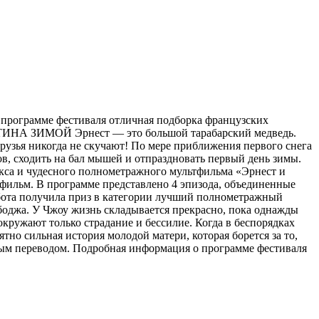
В программе фестиваля отличная подборка французских
СТИНА ЗИМОЙ Эрнест — это большой тарабарский медведь.
Друзья никогда не скучают! По мере приближения первого снега
ов, сходить на бал мышей и отпраздновать первый день зимы.
икса и чудесного полнометражного мультфильма «Эрнест и
фильм. В программе представлено 4 эпизода, объединенные
абота получила приз в категории лучший полнометражный
джа. У Чжоу жизнь складывается прекрасно, пока однажды
окружают только страдание и бессилие. Когда в беспорядках
ятно сильная история молодой матери, которая борется за то,
овым переводом. Подробная информация о программе фестиваля