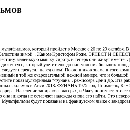
ЛЬМОВ
 мультфильмов, который пройдет в Москве с 20 по 29 октября. 
 и Селестина зимой", Жаном-Кристофом Роже. ЭРНЕСТ И СЕЛЕ
лестину, маленькую мышку-сироту, и теперь они живут вместе. 
х диком гусе, который улетит еще до наступления больших холод
к следует перекусил перед сном! Поклонников знаменитого ком
енный в той же очаровательной нежной манере, что и большой 
устите показ мультфильма "Фунань", режиссера Дэни До. Эта р
ных фильмов в Анси 2018. ФУНАНЬ 1975 год, Пномпень, Камбо
ррора. Население запирают в лагерях, и Чжоу понимает, что ее 
о она никогда не оставляет надежды снова его найти. Это неверо
мя. Мультфильмы будут показаны на французском языке с закадр