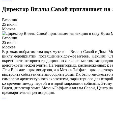
Директор Виллы Савой приглашает на 
Вторник
25 июня
Москва
Вторник
25 июня
Москва
В рамках побратимства двух музеев — Виллы Савой и Дома Мел
циклу мероприятий, посвященных дружбе музеев. Лекция: "Отд
окрестности которого традиционно являлись местом загородно
аристократической элиты. На территориях, расположенных к за
Ле и Версале – для монархов, а в Мезон-Лаффит – для аристок
выстроить собственные загородные дома. Их было множество в
символом архитектурного эклектизма, характерного для второй
ко времени между первой и второй мировыми войнами. Этому 
Гаден, директор замка Мезон-Лаффит и виллы Савой, Центр н
предварительная регистрация.