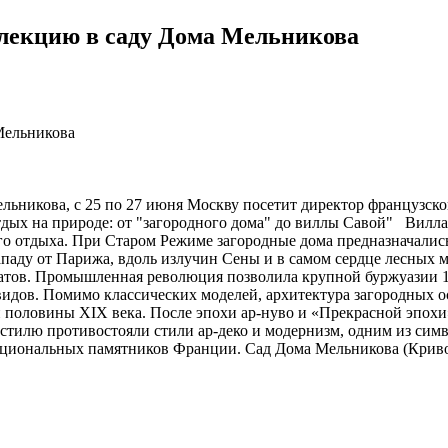
лекцию в саду Дома Мельникова
ьникова, с 25 по 27 июня Москву посетит директор французско
ых на природе: от "загородного дома" до виллы Савой" Вилла 
го отдыха. При Старом Режиме загородные дома предназначались
паду от Парижа, вдоль излучин Сены и в самом сердце лесных ма
ратов. Промышленная революция позволила крупной буржуазии 19-
идов. Помимо классических моделей, архитектура загородных ос
 половины XIX века. После эпохи ар-нуво и «Прекрасной эпохи»
стилю противостояли стили ар-деко и модернизм, одним из сим
ациональных памятников Франции. Сад Дома Мельникова (Кривоа