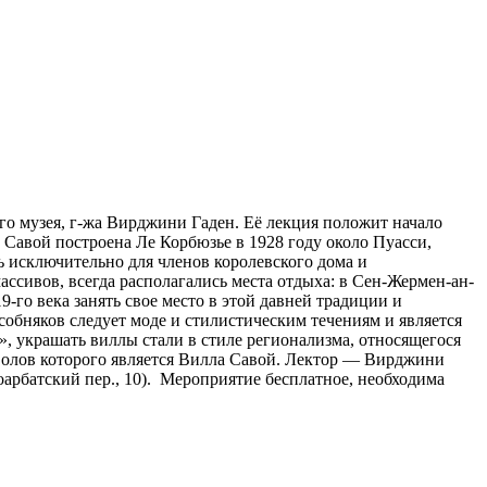
го музея, г-жа Вирджини Гаден. Её лекция положит начало
Савой построена Ле Корбюзье в 1928 году около Пуасси,
 исключительно для членов королевского дома и
ссивов, всегда располагались места отдыха: в Сен-Жермен-ан-
го века занять свое место в этой давней традиции и
обняков следует моде и стилистическим течениям и является
, украшать виллы стали в стиле регионализма, относящегося
волов которого является Вилла Савой. Лектор — Вирджини
рбатский пер., 10). Мероприятие бесплатное, необходима