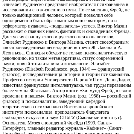
Элизабет Рудинеско представит изобретателя психоанализа в
исследовании его жизненного пути. По ее мнению, Фрейд не
только амбициозный человек, который позволил себе
одновременно быть образованным консерватором, но и
реформатор иудаизма, «подрыватель» устоев. Виктор Мазин
расскажет о главных идеях, фантазиях и сновидениях Фрейда.
Дискуссия французского и русского психоаналитиков,
Элизабет Рудинеско и Виктора Мазина, станет своеобразным
«воспроизведением» легендарной встречи Ж. Лакана и А.
Леонтьева. Спикеры обсудят не только психоаналитическую
революцию, но также метанарративы, статус современной
науки, новый тоталитаризм и космологии. Элизабет
Рудинеско (Elisabeth Roudinesco, род. 1944) — французский
философ, исследовательница истории и теории психоанализа.
Профессор истории Университета Париж VII им. Дени Дидро,
известная французская интеллектуалка, чьи труды переведены
более чем на 30 языков. Автор книги «Зигмунд Фрейд в своем
времени и в нашем». Виктор Мазин (род. 1958) — российский
философ и психоаналитик, заведующий кафедрой
теоретического психоанализа Восточно-европейского
института психоанализа, преподаватель Факультета
свободных искусств и наук СПбГУ (Смольный институт).
Основатель Музея сновидений Фрейда (1999, Санкт-
Петербург), главный редактор журнала «Кабинет» (Санкт-
Петербург), редактор серии книг «Лакановские тетради»,