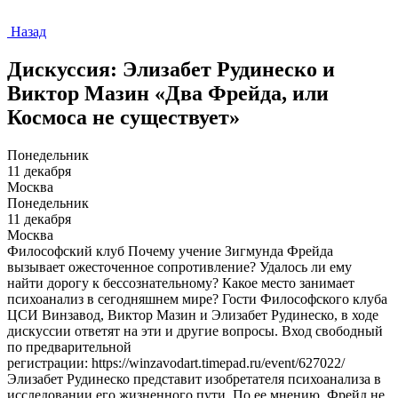
Назад
Дискуссия: Элизабет Рудинеско и
Виктор Мазин «Два Фрейда, или
Космоса не существует»
Понедельник
11 декабря
Москва
Понедельник
11 декабря
Москва
Философский клуб Почему учение Зигмунда Фрейда
вызывает ожесточенное сопротивление? Удалось ли ему
найти дорогу к бессознательному? Какое место занимает
психоанализ в сегодняшнем мире? Гости Философского клуба
ЦСИ Винзавод, Виктор Мазин и Элизабет Рудинеско, в ходе
дискуссии ответят на эти и другие вопросы. Вход свободный
по предварительной
регистрации: https://winzavodart.timepad.ru/event/627022/
Элизабет Рудинеско представит изобретателя психоанализа в
исследовании его жизненного пути. По ее мнению, Фрейд не