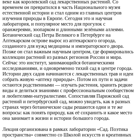
веке как королевский сад лекарственных растений. Со
временем он превратился в часть Национального музея
естественной истории и стал одним из главных центров
изучения природы в Европе. Сегодня это и научная
лаборатория, и популярное место для прогулок с
оранжереями, зоопарком и длинными зелёными аллеями.
Ботанический сад Петра Великого в Петербурге на
Аптекарском острове вырос из аптекарского огорода,
созданного для нужд медицины и императорского двора.
Позже он стал важным научным центром, где формировались
коллекции растений из разных регионов России и мира.
Сейчас это институт, занимающийся ботаническими
исследованиями, и одновременно тихий сад в центре города.
Истории двух садов начинаются с лекарственных трав и идеи
собрать живую «аптеку природы». Потом их пути и задачи
остаются родственными — изучать растения, хранить редкие
виды и делиться знаниями с профессиональным сообществом
и любителями-натуралистами. Сопоставляя Парижский сад
растений и петербургский сад, можно увидеть, как в разных
странах через ботанические сады решаются одни и те же
вопросы: как понять природу, как её сохранить и какое место
она занимает в жизни и истории большого города.
Лекция организована в рамках лаборатории «Сад. Поэтика
пространства» совместно со Школой искусств и креативных