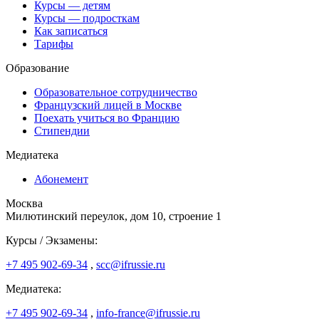
Курсы — детям
Курсы — подросткам
Как записаться
Тарифы
Образование
Образовательное сотрудничество
Французский лицей в Москве
Поехать учиться во Францию
Стипендии
Медиатека
Абонемент
Москва
Милютинский переулок, дом 10, строение 1
Курсы / Экзамены:
+7 495 902-69-34
,
scc@ifrussie.ru
Медиатека:
+7 495 902-69-34
,
info-france@ifrussie.ru