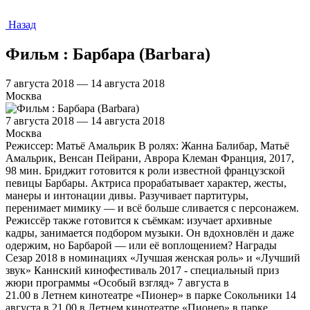
Назад
Фильм : Барбара (Barbara)
7 августа 2018 — 14 августа 2018
Москва
7 августа 2018 — 14 августа 2018
Москва
Режиссер: Матьё Амальрик В ролях: Жанна Балибар, Матьё
Амальрик, Венсан Пейрани, Аврора Клеман Франция, 2017,
98 мин. Бриджит готовится к роли известной французской
певицы Барбары. Актриса прорабатывает характер, жесты,
манеры и интонации дивы. Разучивает партитуры,
перенимает мимику — и всё больше сливается с персонажем.
Режиссёр также готовится к съёмкам: изучает архивные
кадры, занимается подбором музыки. Он вдохновлён и даже
одержим, но Барбарой — или её воплощением? Награды
Сезар 2018 в номинациях «Лучшая женская роль» и «Лучший
звук» Каннский кинофестиваль 2017 - специальный приз
жюри программы «Особый взгляд» 7 августа в
21.00 в Летнем кинотеатре «Пионер» в парке Сокольники 14
августа в 21.00 в Летнем кинотеатре «Пионер» в парке