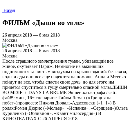
Назад
ФИЛЬМ «Дыши во мгле»
26 апреля 2018 — 6 мая 2018
Москва
26 апреля 2018 — 6 мая 2018
Москва
После страшного землетрясения туман, убивающий все
живое, окутывает Париж. Немногие из выживших
поднимаются за чистым воздухом на крыши зданий: без связи,
воды и еды они все еще надеются на помощь. Анна и Мэттью
пойдут на все, чтобы спасти свою дочь, но для этого им
придется спуститься в гущу смертельно опасной мглы.​ ДЫШИ
ВО МГЛЕ / DANS LA BRUME Экшен-катастрофа / сай-
фай89 мин., 16+ сценарист: Гийом Леман («Три дня на
побег»)продюсер: Николя Дюваль-Адассовски («1+1») В
ролях:Ромен Дюрис («Мольер», «Испанка», «Сердцеед»)Ольга
Куриленко («Обливион», «Квант милосердия») В
КИНОТЕАТРАХ С 26 АПРЕЛЯ 2018