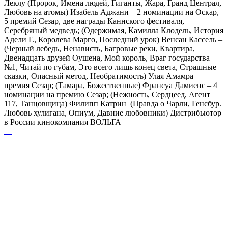
Леклу (Пророк, Имена людей, Гиганты, Жара, Гранд Централ,
Любовь на атомы) Изабель Аджани – 2 номинации на Оскар,
5 премий Сезар, две награды Каннского фестиваля,
Серебряный медведь; (Одержимая, Камилла Клодель, История
Адели Г., Королева Марго, Последний урок) Венсан Кассель –
(Черный лебедь, Ненависть, Багровые реки, Квартира,
Двенадцать друзей Оушена, Мой король, Враг государства
№1, Читай по губам, Это всего лишь конец света, Страшные
сказки, Опасный метод, Необратимость) Улая Амамра –
премия Сезар; (Тамара, Божественные) Франсуа Дамиенс – 4
номинации на премию Сезар; (Нежность, Сердцеед, Агент
117, Танцовщица) Филипп Катрин (Правда о Чарли, Генсбур.
Любовь хулигана, Опиум, Давние любовники) Дистрибьютор
в России кинокомпания ВОЛЬГА