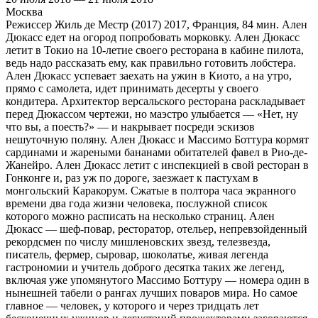
Москва
Режиссер Жиль де Местр (2017) 2017, Франция, 84 мин. Ален
Дюкасс едет на огород попробовать морковку. Ален Дюкасс
летит в Токио на 10-летие своего ресторана в кабине пилота,
ведь надо рассказать ему, как правильно готовить лобстера.
Ален Дюкасс успевает заехать на ужин в Киото, а на утро,
прямо с самолета, идет принимать десерты у своего
кондитера. Архитектор версальского ресторана раскладывает
перед Дюкассом чертежи, но маэстро улыбается — «Нет, ну
что вы, а поесть?» — и накрывает посреди эскизов
нешуточную поляну. Ален Дюкасс и Массимо Боттура кормят
сардинами и жареными бананами обитателей фавел в Рио-де-
Жанейро. Ален Дюкасс летит с инспекцией в свой ресторан в
Гонконге и, раз уж по дороге, заезжает к пастухам в
монгольский Каракорум. Сжатые в полтора часа экранного
времени два года жизни человека, послужной список
которого можно расписать на несколько страниц. Ален
Дюкасс — шеф-повар, ресторатор, отельер, непревзойденный
рекордсмен по числу мишленовских звезд, телезвезда,
писатель, фермер, сыровар, шоколатье, живая легенда
гастрономии и учитель доброго десятка таких же легенд,
включая уже упомянутого Массимо Боттуру — номера один в
нынешней табели о рангах лучших поваров мира. Но самое
главное — человек, у которого и через тридцать лет