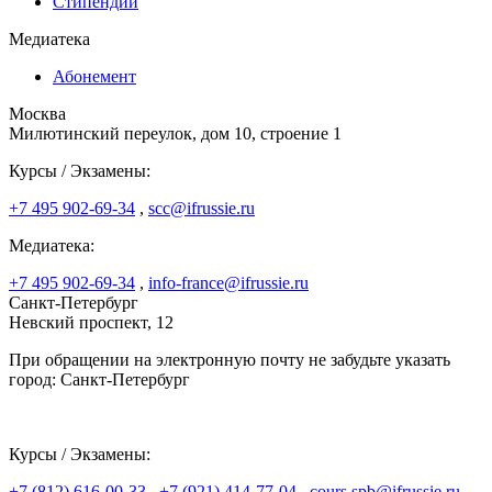
Стипендии
Медиатека
Абонемент
Москва
Милютинский переулок, дом 10, строение 1
Курсы / Экзамены:
+7 495 902-69-34
,
scc@ifrussie.ru
Медиатека:
+7 495 902-69-34
,
info-france@ifrussie.ru
Санкт-Петербург
Невский проспект, 12
При обращении на электронную почту не забудьте указать
город: Санкт-Петербург
Курсы / Экзамены:
+7 (812) 616-00-33
,
+7 (921) 414-77-04
,
cours.spb@ifrussie.ru