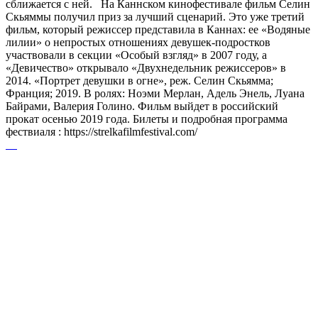
сближается с ней. На Каннском кинофестивале фильм Селин
Скьяммы получил приз за лучший сценарий. Это уже третий
фильм, который режиссер представила в Каннах: ее «Водяные
лилии» о непростых отношениях девушек-подростков
участвовали в секции «Особый взгляд» в 2007 году, а
«Девичество» открывало «Двухнедельник режиссеров» в
2014. «Портрет девушки в огне», реж. Селин Скьямма;
Франция; 2019. В ролях: Ноэми Мерлан, Адель Энель, Луана
Байрами, Валерия Голино. Фильм выйдет в российский
прокат осенью 2019 года. Билеты и подробная программа
фествиаля : https://strelkafilmfestival.com/