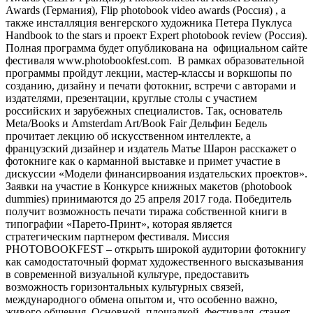
Awards (Германия), Flip photobook video awards (Россия) , a
также инсталляция венгерского художника Петера Пуклуса
Handbook to the stars и проект Expert photobook review (Россия).
Полная программа будет опубликована на официальном сайте
фестиваля www.photobookfest.com. В рамках образовательной
программы пройдут лекции, мастер-классы и воркшопы по
созданию, дизайну и печати фотокниг, встречи с авторами и
издателями, презентации, круглые столы с участием
российских и зарубежных специалистов. Так, основатель
Meta/Books и Amsterdam Art/Book Fair Дельфин Бедель
прочитает лекцию об искусственном интеллекте, а
французский дизайнер и издатель Матье Шарон расскажет о
фотокниге как о карманной выставке и примет участие в
дискуссии «Модели финансирвоания издательских проектов».
Заявки на участие в Конкурсе книжных макетов (photobook
dummies) принимаются до 25 апреля 2017 года. Победитель
получит возможность печати тиража собственной книги в
типографии «Парето-Принт», которая является
стратегическим партнером фестиваля. Миссия
PHOTOBOOKFEST – открыть широкой аудитории фотокнигу
как самодостаточный формат художественного высказывания
в современной визуальной культуре, предоставить
возможность горизонтальных культурных связей,
международного обмена опытом и, что особенно важно,
живого общения. Основной площадкой фестиваля станет