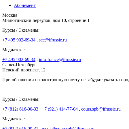
Абонемент
Москва
Милютинский переулок, дом 10, строение 1
Курсы / Экзамены:
+7 495 902-69-34
,
scc@ifrussie.ru
Медиатека:
+7 495 902-69-34
,
info-france@ifrussie.ru
Санкт-Петербург
Невский проспект, 12
При обращении на электронную почту не забудьте указать горо
Курсы / Экзамены:
+7 (812) 616-00-33
,
+7 (921) 414-77-04
,
cours.spb@ifrussie.ru
Медиатека:
+7 (812) 616-00-31
,
mediatheque.spb@ifrussie.ru