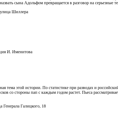
азвать сына Адольфом превращается в разговор на серьезные тем
3, улица Шиллера
кция И. Именитова
ая тема этой истории. По статистике при разводах и российски
исков со стороны пап с каждым годом растет. Пьеса рассматрив
а Генерала Галицкого, 18