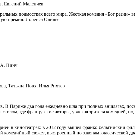
ев, Евгений Маленчев
тральных подмостках всего мира. Жесткая комедия «Бог резни» 
ьную премию Лоренса Оливье.
 А. Пинч
ва, Татьяна Повх, Илья Рихтер
. В Париже два года ежедневно шла при полных аншлагах, после
за столом, где французские авторы, увлекая зрителя комедией, 
рией в кинотеатрах: в 2012 году вышел франко-бельгийский филь
комедийный сюжет, выстроенный по законам классической драма