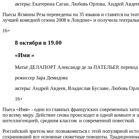
актеры: Екатерина Саган, Любовь Орлова, Андрей Авде
Пьесы Ясмины Реза переведены на 35 языков и ставятся на теа
лучшей комедией сезона 2008 в Лондоне» и получила театрал
16+
8 октября в 19.00
«Имя »
Матьё ДЕЛАПОРТ Aлександр де ла ПАТЕЛЬЕР, перевод
режиссер Зара Демидова
актеры: Андрей Авдеев, Владислав Буславе, Любовь Орло
16+
Пьеса «Имя» - один из главных французских современных хитов
по всему миру. Действие снова происходит в одной комнате и 
интеллигенцией, средним классом и современной повесткой.
Российский зритель мог познакомиться с этой популярной исто
сохранивший все основные сюжетные повороты. Традиционный 