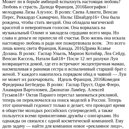
Может ли в борьбе амбиций вспыхнуть настоящая любовь?
Любовь и страсть. Далида Франция, 2016Биография /
мелодрама Лизы Азуэлос. В ролях: Свева Алвити, Венсан
Перес, Риккардо Скамарчио, Нильс Шнайдер16+ Она была
рождена, чтобы стать звездой. Она обладала магической
красотой и невероятным голосом. Она ворвалась на
музыкальный Олимп и завладела сердцами всего мира. Но
слава и деньги не принесли ей счастья. Всю жизнь она искала
настоящую любовь и ради нее пожертвовала всем. Это всего
лишь конец света Франция, Канада, 2016Драма Ксавье
Долана. В ролях: Гаспар Ульель, Марион Котийяр, Леа Сейду,
Венсан Кассель, Натали Бай18+ После 12 лет разлуки Луи
возвращается домой, где его встречают эксцентричная маман,
насмешливая и ранимая сестра и вспыльчивый старший брат с
женой. У каждого накопилось порядком обид и чаяний — Луи
не может их разочаровать. Идеаль Франция, 2016Комедия
Фредерика Бегбедера. В ролях: Гаспар Пруст, Одри Флеро,
Анамария Вартоломеи, Джонатан Ламбер, Алексей
Гуськов18+ Октав Паранго перестал заниматься рекламой,
теперь он переключился на поиск моделей в России. Теперь
этот циничный гедонист только и делает, что проводит время
в обществе молодых российских супермоделей, а также
пользуется всеми привилегиями дружбы с олигархами. Но
однажды он связался с одной косметической компанией. Ему
дали задачу — найти для компании новое «рекламное лицо»,