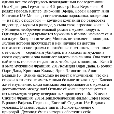
однако все это обернулось неожиданными последствиями.
Она Франция, Германия, 2016Триллер Пола Верховена. В
ролях: Изабель Юппер, Виржини Эфира, Лоран Лафитт, Анн
Консиньи18+ Мишель, состоятельная парижанка, владелица
— на пару с подругой — крупной компании по разработке
видеоигр, с мужем в разводе, у сына своя, взрослая, жизнь. А
у Мишель необременительный роман с мужем подруги.
Однажды в её дом врывается мужчина в чёрном, избивает ее и
насилует. Когда он исчезает, Мишель не заявляет в полицию.
Жуткая история пробуждает в ней идущие из детства
психологические травмы и потаённые инстинкты, связанные
с её отцом — серийным убийцей, и в каждом из мужчин в
своем окружении она начинает видеть насильника. Она хочет
найти его, но вовсе не для того, чтобы сдать полиции. Если б
я была мужчиной Франция, 2017Комедия Одри Дана. В ролях:
Одри Дана, Кристиан Клавье, Эрик Элмоснино, Алис
Белаиди16+ Жанне настолько не везёт с мужчинами, что она
сгоряча клянется не иметь с ними больше никаких дел. Каково
же её изумление, когда однажды она просыпается с мужским
достоинством между ног! Отныне её жизнь превращается в
нескончаемую череду невероятных происшествий. В лесах
Сибири Франция, 2016Приключенческий фильм Сэфи Неббу.
В ролях: Рафаэль Персонас, Евгений Сидихин16+ В диких
условиях. В самом сердце тайги. Полное единение с
природой. Духоподъёмная история обретения себя,