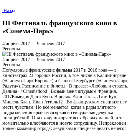
Назад
III Фестиваль французского кино в
«Синема-Парк»
4 апреля 2017 — 9 апреля 2017
Регионы
4 апреля 2017 — 9 апреля 2017
Регионы
Популярные французские фильмы 2017 и 2016 года — в
кинотеатрах 23 городов России, в том числе в Калининграде
(«Синема-Парк Европа») и Санкт-Петербурге («Синема-Парк
Радуга»). Расписание и билеты В прессе: «Любовь и страсть.
Далида» / Cinemaflood Возьми меня штурмом Франция,
2017Комедия Дэни Буна. В ролях: Алис Поль, Дэни Бун,
Мишель Блан, Иван Атталь12+ Во французском спецназе нет
места чувствам. Но всё меняется, когда в ряды элитного
подразделения врывается яркая и сексуальная девушка-
полицейский. Она сходу покоряет всех бравых парней, и те
моментально влюбляются в новую сотрудницу. Непреклонен
только командир отряда: девушкам в спецназе делать нечего!