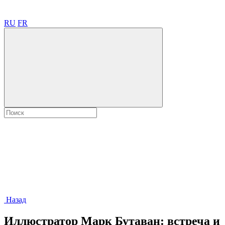
RU
FR
Назад
Иллюстратор Марк Бутаван: встреча и