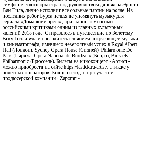
симфонического оркестра под руководством дирижера Эрнста
Ван Тила, лично исполнит все сольные партии на рояле. Из
последних работ Бурса нельзя не упомянуть музыку для
сериала «Домашний арест», признанного многими
российскими критиками одним из главных культурных
явлений 2018 года. Отправьтесь в путешествие по Золотому
Веку Голливуда и насладитесь слиянием потрясающей музыки
и кинематографа, имевшего невероятный успех в Royal Albert
Hall (Лондон), Sydney Opera House (Сидней), Philarmonie De
Paris (Париж), Opéra National de Bordeaux (Бордо), Brussels
Philharmonic (Брюссель). Билеты на киноконцерт «Артист»
можно приобрести на сайте https://lastick.ru/artist/, а также у
билетных операторов. Концерт создан при участии
продюсерской компании «Zapomni».