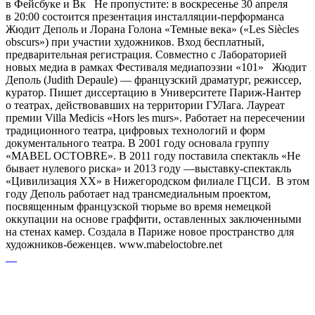
в Фейсбуке и Вк Не пропустите: в воскресенье 30 апреля
в 20:00 состоится презентация инсталляции-перформанса
Жюдит Деполь и Лорана Голона «Темные века» («Les Siècles
obscurs») при участии художников. Вход бесплатный,
предварительная регистрация. Совместно с Лабораторией
новых медиа в рамках Фестиваля медиапоэзии «101» Жюдит
Деполь (Judith Depaule) — французский драматург, режиссер,
куратор. Пишет диссертацию в Университете Париж-Нантер
о театрах, действовавших на территории ГУЛага. Лауреат
премии Villa Medicis «Hors les murs». Работает на пересечении
традиционного театра, цифровых технологий и форм
документального театра. В 2001 году основала группу
«MABEL ОCTOBRE». В 2011 году поставила спектакль «Не
бывает нулевого риска» и 2013 году —выставку-спектакль
«Цивилизация ХХ» в Нижегородском филиале ГЦСИ. В этом
году Деполь работает над трансмедиальным проектом,
посвященным французской тюрьме во время немецкой
оккупации на основе граффити, оставленных заключенными
на стенах камер. Создала в Париже новое пространство для
художников-беженцев. www.mabeloctobre.net