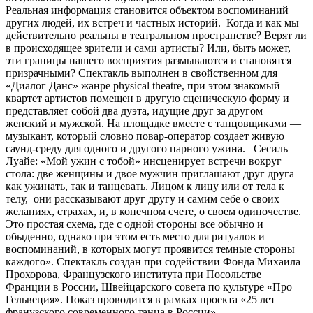
Реальная информация становится объектом воспоминаний
других людей, их встреч и частных историй. Когда и как мы
действительно реальны в театральном пространстве? Верят ли
в происходящее зрители и сами артисты? Или, быть может,
эти границы нашего восприятия размываются и становятся
призрачными? Спектакль выполнен в свойственном для
«Диалог Данс» жанре physical theatre, при этом знакомый
квартет артистов помещен в другую сценическую форму и
представляет собой два дуэта, идущие друг за другом —
женский и мужской. На площадке вместе с танцовщиками —
музыкант, который словно повар-оператор создает живую
саунд-среду для одного и другого парного ужина. Сесиль
Луайе: «Мой ужин с тобой» инсценирует встречи вокруг
стола: две женщины и двое мужчин приглашают друг друга
как ужинать, так и танцевать. Лицом к лицу или от тела к
телу, они рассказывают друг другу и самим себе о своих
желаниях, страхах, и, в конечном счете, о своем одиночестве.
Это простая схема, где с одной стороны все обычно и
обыденно, однако при этом есть место для ритуалов и
воспоминаний, в которых могут проявится темные стороны
каждого». Спектакль создан при содействии Фонда Михаила
Прохорова, Французского института при Посольстве
Франции в России, Швейцарского совета по культуре «Про
Гельвеция». Показ проводится в рамках проекта «25 лет
франузского современного танца в России».