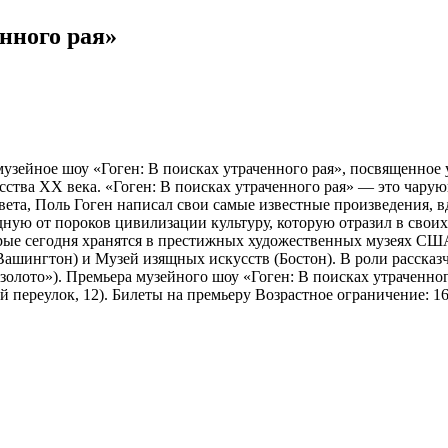
нного рая»
 музейное шоу «Гоген: В поисках утраченного рая», посвященно
сства XX века. «Гоген: В поисках утраченного рая» — это чару
света, Поль Гоген написал свои самые известные произведения,
ную от пороков цивилизации культуру, которую отразил в своих
орые сегодня хранятся в престижных художественных музеях С
 (Вашингтон) и Музей изящных искусств (Бостон). В роли расск
олото»). Премьера музейного шоу «Гоген: В поисках утраченного
ий переулок, 12). Билеты на премьеру Возрастное ограничени