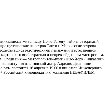
е уникальному живописцу Полю Гогену, чей неповторимый
ющее путешествие на остров Таити и Маркизские острова,
 вдохновившись экзотическими пейзажами и естественной
 картинах со всей страстью и непревзойденным мастерством.
ША. Среди них — Метрополитен-музей (Нью-Йорк), Чикагский
азчика выступил итальянский актер Адриано Джаннини
 рая» состоится 16 апреля в 19.00 в кинозале Инженерного
е: 16+ Российский кинопрокатчик: компания НЕВАФИЛЬМ