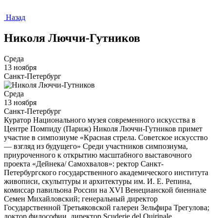
Назад
Николя Люччи-Гутников
Среда
13 ноября
Санкт-Петербург
Среда
13 ноября
Санкт-Петербург
Куратор Национального музея современного искусства в
Центре Помпиду (Париж) Николя Люччи-Гутников примет
участие в симпозиуме «Красная стрела. Советское искусство
— взгляд из будущего» Среди участников симпозиума,
приуроченного к открытию масштабного выставочного
проекта «Дейнека/ Самохвалов»: ректор Санкт-
Петербургского государственного академического института
живописи, скульптуры и архитектуры им. И. Е. Репина,
комиссар павильона России на XVI Венецианской биеннале
Семен Михайловский; генеральный директор
Государственной Третьяковской галереи Зельфира Трегулова;
доктор философии, директор Scuderie del Quirinale