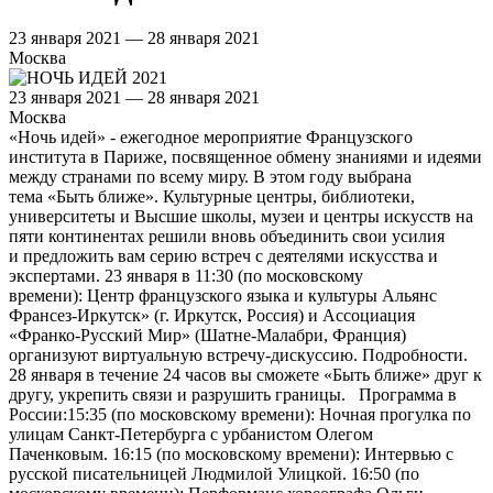
23 января 2021 — 28 января 2021
Москва
23 января 2021 — 28 января 2021
Москва
«Ночь идей» - ежегодное мероприятие Французского
института в Париже, посвященное обмену знаниями и идеями
между странами по всему миру. В этом году выбрана
тема «Быть ближе». Культурные центры, библиотеки,
университеты и Высшие школы, музеи и центры искусств на
пяти континентах решили вновь объединить свои усилия
и предложить вам серию встреч с деятелями искусства и
экспертами. 23 января в 11:30 (по московскому
времени): Центр французского языка и культуры Альянс
Франсез-Иркутск» (г. Иркутск, Россия) и Ассоциация
«Франко-Русский Мир» (Шатне-Малабри, Франция)
организуют виртуальную встречу-дискуссию. Подробности.
28 января в течение 24 часов вы сможете «Быть ближе» друг к
другу, укрепить связи и разрушить границы. Программа в
России:15:35 (по московскому времени): Ночная прогулка по
улицам Санкт-Петербурга с урбанистом Олегом
Паченковым. 16:15 (по московскому времени): Интервью с
русской писательницей Людмилой Улицкой. 16:50 (по