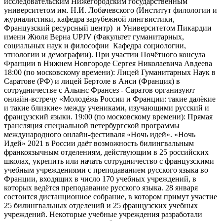
исследовательским Нижегородским государственным
университетом им. Н.И. Лобачевского (Институт филологии и
журналистики, кафедра зарубежной лингвистики,
Французский ресурсный центр) и Университетом Пикардии
имени Жюля Верна UPJV (Факультет гуманитарных,
социальных наук и философии Кафедра социологии,
этнологии и демографии). При участии Почётного консула
Франции в Нижнем Новгороде Сергея Николаевича Авдеева
18:00 (по московскому времени): Лицей Гуманитарных Наук в
Саратове (РФ) и лицей Бертоле в Анси (Франция) в
сотрудничестве с Альянс Франсез - Саратов организуют
онлайн-встречу «Молодёжь России и Франции: такие далёкие
и такие близкие» между учениками, изучающими русский и
французский языки. 19:00 (по московскому времени): Прямая
трансляция специальной петербургской программы
международного онлайн-фестиваля «Ночь идей». «Ночь
Идей» 2021 в России даёт возможность билингвальным
франкоязычным отделениям, действующим в 25 российских
школах, укрепить или начать сотрудничество с французскими
учебным учреждениями с преподаванием русского языка во
Франции, входящих в число 170 учебных учреждений, в
которых ведётся преподавание русского языка. 28 января
состоится дистанционное собрание, в котором примут участие
25 билингвальных отделений и 25 французских учебных
учреждений. Некоторые учебные учреждения разработали