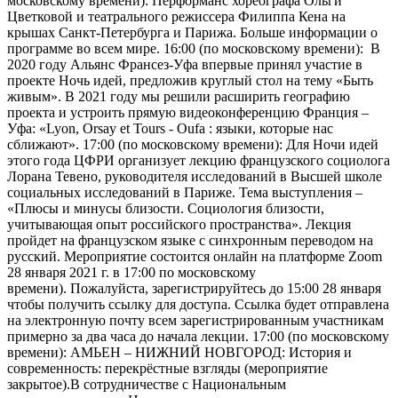
московскому времени): Перформанс хореографа Ольги
Цветковой и театрального режиссера Филиппа Кена на
крышах Санкт-Петербурга и Парижа. Больше информации о
программе во всем мире. 16:00 (по московскому времени): В
2020 году Альянс Франсез-Уфа впервые принял участие в
проекте Ночь идей, предложив круглый стол на тему «Быть
живым». В 2021 году мы решили расширить географию
проекта и устроить прямую видеоконференцию Франция –
Уфа: «Lyon, Orsay et Tours - Oufa : языки, которые нас
сближают». 17:00 (по московскому времени): Для Ночи идей
этого года ЦФРИ организует лекцию французского социолога
Лорана Тевено, руководителя исследований в Высшей школе
социальных исследований в Париже. Тема выступления –
«Плюсы и минусы близости. Социология близости,
учитывающая опыт российского пространства». Лекция
пройдет на французском языке с синхронным переводом на
русский. Мероприятие состоится онлайн на платформе Zoom
28 января 2021 г. в 17:00 по московскому
времени). Пожалуйста, зарегистрируйтесь до 15:00 28 января
чтобы получить ссылку для доступа. Ссылка будет отправлена
на электронную почту всем зарегистрированным участникам
примерно за два часа до начала лекции. 17:00 (по московскому
времени): АМЬЕН – НИЖНИЙ НОВГОРОД: История и
современность: перекрёстные взгляды (мероприятие
закрытое).В сотрудничестве с Национальным