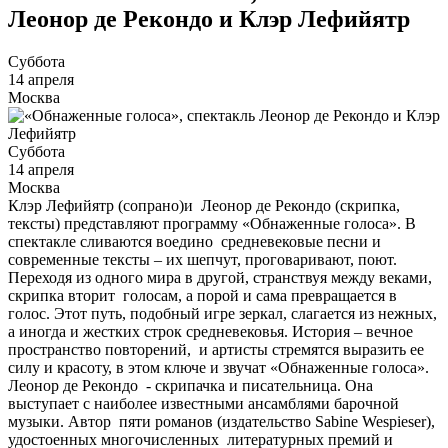
Леонор де Рекондо и Клэр Лефийятр
Суббота
14 апреля
Москва
Суббота
14 апреля
Москва
Клэр Лефийятр (сопрано)и Леонор де Рекондо (скрипка,
тексты) представляют программу «Обнаженные голоса». В
спектакле сливаются воедино средневековые песни и
современные тексты – их шепчут, проговаривают, поют.
Переходя из одного мира в другой, странствуя между веками,
скрипка вторит голосам, а порой и сама превращается в
голос. Этот путь, подобный игре зеркал, слагается из нежных,
а иногда и жестких строк средневековья. История – вечное
пространство повторений, и артисты стремятся выразить ее
силу и красоту, в этом ключе и звучат «Обнаженные голоса».
Леонор де Рекондо - скрипачка и писательница. Она
выступает с наиболее известными ансамблями барочной
музыки. Автор пяти романов (издательство Sabine Wespieser),
удостоенных многочисленных литературных премий и