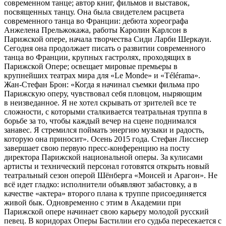
современном танце; автор книг, фильмов и выставок,
посвященных танцу. Она была свидетелем расцвета
современного танца во Франции: дебюта хореографа
Анжелена Прельжокажа, работы Каролин Карлсон в
Парижской опере, начала творчества Сиди Ларби Шеркауи.
Сегодня она продолжает писать о развитии современного
танца во Франции, крупных гастролях, проходящих в
Парижской Опере; освещает мировые премьеры в
крупнейших театрах мира для «Le Monde» и «Télérama».
Жан-Стефан Брон: «Когда я начинал съемки фильма про
Парижскую оперу, чувствовал себя пловцом, ныряющим
в неизведанное. Я не хотел скрывать от зрителей все те
сложности, с которыми сталкивается театральная труппа в
борьбе за то, чтобы каждый вечер на сцене поднимался
занавес. Я стремился поймать энергию музыки и радость,
которую она приносит». Осень 2015 года. Стефан Лисснер
завершает свою первую пресс-конференцию на посту
директора Парижской национальной оперы. За кулисами
артисты и технический персонал готовятся открыть новый
театральный сезон оперой Шёнберга «Моисей и Арагон». Не
всё идет гладко: исполнители объявляют забастовку, а в
качестве «актера» второго плана к труппе присоединяется
живой бык. Одновременно с этим в Академии при
Парижской опере начинает свою карьеру молодой русский
певец. В коридорах Оперы Бастилии его судьба пересекается с