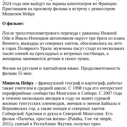
2024 года они выйдут на экраны кинотеатров во Франции.
Приглашаем на просмотр фильма и встречу с режиссером
Мишелем Нейру
О фильме:
После трехсоткилометрового перехода с равнины Нижней
Оби в Ямало-Ненецком автономном округе три брата из клана
Вененго, выходцы из северных хантов, обосновались на лето
в горах Полярного Урала: мужчины пасут стадо из нескольких
тысяч оленей на прохладных и ветреных пастбищах, а
женщины занимаются детьми в своих чумах.
Фильм на русском и хантыйском языке. Продолжительность
фильма 55 мин.
Мишель Нейру
– французский географ и картограф, работал
также учителем в средней школе. С 1998 года его интересуют
периферийные сообщества Монголии и Сибири. С 2007 года
в течение нескольких месяцев в году он живет суровой
жизнью тунгусских оленеводов, эвенков и эвенов Байкала и
Верхоянских гор, а также ненцев и северных хантов
Сибирской Арктики и дукха в Северной Монголии. Его
фильм «Палатка, простая жизнь» (Palatka, Une vie simple,
2011), снятый в Республике Якутия, получил приз