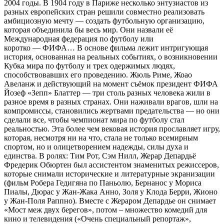
2004 годы. В 1904 году в Париже несколько энтузиастов из
разных европейских стран решили совместно реализовать
амбициозную мечту — создать футбольную организацию,
которая объединила бы весь мир. Они назвали её
Международная федерация по футболу или
коротко — ФИФА… В основе фильма лежит интригующая
история, основанная на реальных событиях, о возникновении
Кубка мира по футболу и трех одержимых людях,
способствовавших его проведению. Жюль Риме, Жоао
Авеланж и действующий на момент съёмок президент ФИФА
Йозеф «Зепп» Блаттер — три столь разных человека жили в
разное время в разных странах. Они наживали врагов, шли на
компромиссы, становились жертвами предательства — но они
сделали все, чтобы чемпионат мира по футболу стал
реальностью. Эта более чем вековая история прославляет игру,
которая, несмотря ни на что, стала не только всемирным
спортом, но и олицетворением надежды, силы духа и
единства. В ролях: Тим Рот, Сэм Нилл, Жерар Депардьё
Фредерик Обюртен был ассистентом знаменитых режиссеров,
которые снимали исторические и литературные экранизации
(фильм Робера Гедигяна по Паньолю, Бернанос у Мориса
Пиалы, Дюрас у Жан-Жака Анно, Золя у Клода Берри, Жионо
у Жан-Поля Раппно). Вместе с Жераром Депардье он снимает
«Мост меж двух берегов», потом – множество комедий для
кино и телевидения («Очень специальный репортаж»,