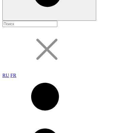
RU
FR