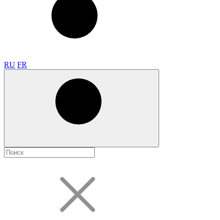
RU
FR